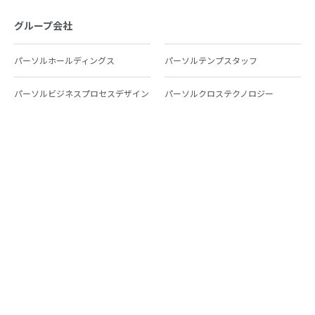
グループ会社
パーソルホールディングス
パーソルテンプスタッフ
パーソルビジネスプロセスデザイン
パーソルクロステクノロジー
パーソルキャリア
パーソルイノベーション
パーソル総合研究所
グループ会社一覧
個人向けサービス
人材派遣
テンプスタッフ
ジョブチェキ
ファンタブル