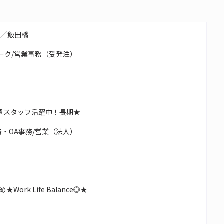
務／飯田橋
ーク/営業事務（受発注）
遣スタッフ活躍中！長期★
・OA事務/営業（法人）
rk Life Balance◎★