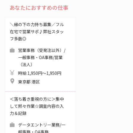
あなたにおすすめの仕事
＼縁の下の力持ち募集／フル
在宅で営業サポ♪弊社スタッ
フ多数◎
営業事務（受発注以外）/
一般事務・OA事務/営業
（法人）
時給 1,950円～1,950円
東京都 港区
＜落ち着き重視の方に＞集中
して黙々作業☆調査内容の入
力＆記録
データエントリー業務/一
般事務・OA事務