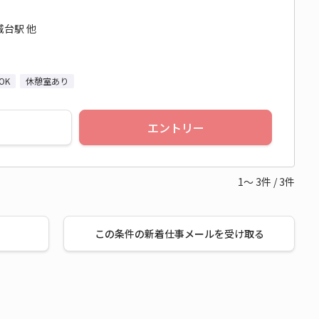
台駅 他
OK
休憩室あり
エントリー
1～
3
件
/
3
件
この条件の新着仕事メールを受け取る