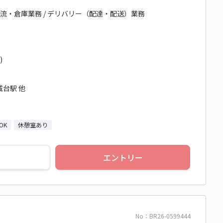
物流・倉庫業務 / デリバリー（配達・配送）業務
)
台駅 他
OK
休憩室あり
エントリー
No：BR26-0599444