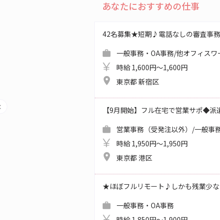
あなたにおすすめの仕事
42名募集★短期♪電話なしの審査事
一般事務・OA事務/他オフィスワ
時給 1,600円～1,600円
東京都 新宿区
【9月開始】フル在宅で営業サポ◆派
営業事務（受発注以外）/一般事務
時給 1,950円～1,950円
東京都 港区
★ほぼフルリモート♪しかも残業少なめ★Wo
一般事務・OA事務
時給 1,850円～1,900円