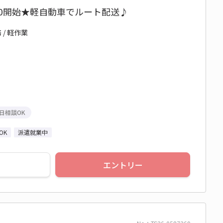
:30開始★軽自動車でルート配送♪
/ 軽作業
日相談OK
OK
派遣就業中
エントリー