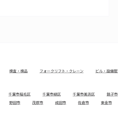
検査・検品
フォークリフト・クレーン
ビル・設備管
千葉市稲毛区
千葉市緑区
千葉市美浜区
銚子市
野田市
茂原市
成田市
佐倉市
東金市