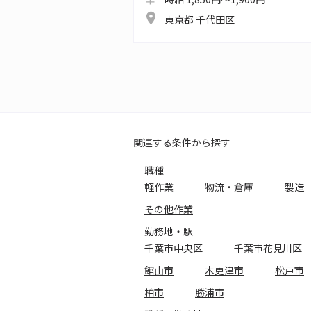
東京都 千代田区
関連する条件から探す
職種
軽作業
物流・倉庫
製造
その他作業
勤務地・駅
千葉市中央区
千葉市花見川区
館山市
木更津市
松戸市
柏市
勝浦市