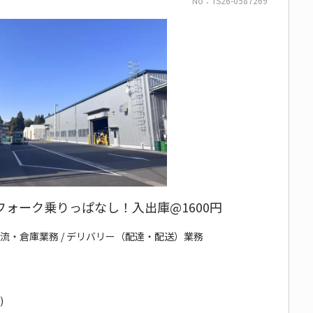
No：TS26-0587269
ォーク乗りっぱなし！入出庫@1600円
物流・倉庫業務 / デリバリー（配達・配送）業務
)