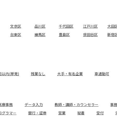
文京区
品川区
千代田区
江戸川区
大田
台東区
練馬区
豊島区
世田谷区
新宿
日以内(単発)
残業なし
大手・有名企業
車通勤可
医療事務
データ入力
教師・講師・カウンセラー
事
ログラマー
銀行・証券
営業
秘書
受付