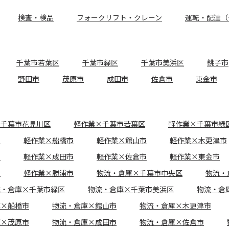
検査・検品
フォークリフト・クレーン
運転・配達（
千葉市若葉区
千葉市緑区
千葉市美浜区
銚子市
野田市
茂原市
成田市
佐倉市
東金市
×千葉市花見川区
軽作業×千葉市若葉区
軽作業×千葉市緑
市
軽作業×船橋市
軽作業×館山市
軽作業×木更津市
市
軽作業×成田市
軽作業×佐倉市
軽作業×東金市
市
軽作業×勝浦市
物流・倉庫×千葉市中央区
物流・
流・倉庫×千葉市緑区
物流・倉庫×千葉市美浜区
物流・倉
庫×船橋市
物流・倉庫×館山市
物流・倉庫×木更津市
庫×茂原市
物流・倉庫×成田市
物流・倉庫×佐倉市