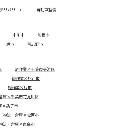
デリバリー）
自動車整備
市川市
船橋市
旭市
習志野市
区
軽作業×千葉市美浜区
軽作業×松戸市
軽作業×旭市
倉庫×千葉市花見川区
庫×銚子市
物流・倉庫×松戸市
物流・倉庫×東金市