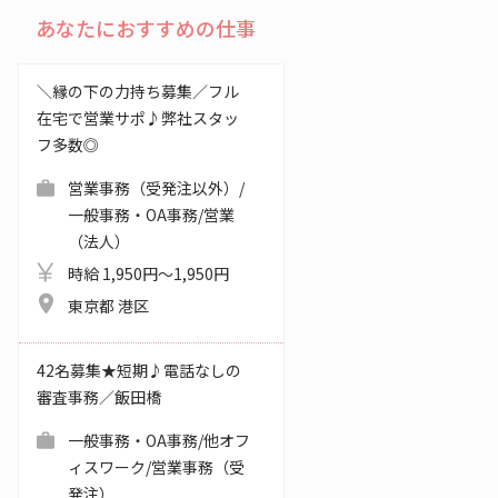
あなたにおすすめの仕事
＼縁の下の力持ち募集／フル
在宅で営業サポ♪弊社スタッ
フ多数◎
営業事務（受発注以外）/
一般事務・OA事務/営業
（法人）
時給 1,950円～1,950円
東京都 港区
42名募集★短期♪電話なしの
審査事務／飯田橋
一般事務・OA事務/他オフ
ィスワーク/営業事務（受
発注）