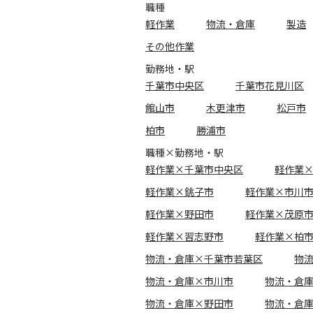
職種
軽作業
物流・倉庫
製造
その他作業
勤務地・駅
千葉市中央区
千葉市花見川区
館山市
木更津市
松戸市
柏市
勝浦市
職種×勤務地・駅
軽作業×千葉市中央区
軽作業
軽作業×銚子市
軽作業×市川
軽作業×野田市
軽作業×茂原
軽作業×習志野市
軽作業×柏
物流・倉庫×千葉市若葉区
物
物流・倉庫×市川市
物流・倉
物流・倉庫×野田市
物流・倉