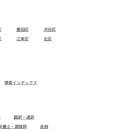
区
墨田区
渋谷区
区
江東区
北区
検索インデックス
務
翻訳・通訳
栄養士・調理師
金融