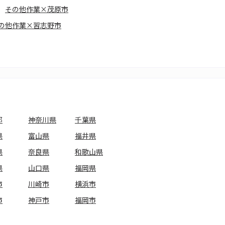
その他作業×茂原市
の他作業×習志野市
都
神奈川県
千葉県
県
富山県
福井県
県
奈良県
和歌山県
県
山口県
福岡県
市
川崎市
横浜市
市
神戸市
福岡市