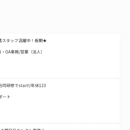
遣スタッフ活躍中！長期★
・OA事務/営業（法人）
研修でstart!/年休123
ポート