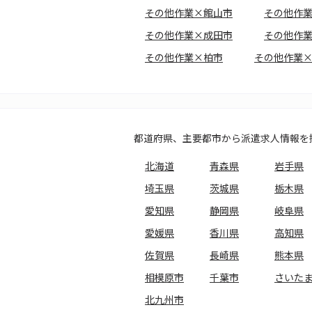
その他作業×館山市
その他作
その他作業×成田市
その他作
その他作業×柏市
その他作業
都道府県、主要都市から派遣求人情報を
北海道
青森県
岩手県
埼玉県
茨城県
栃木県
愛知県
静岡県
岐阜県
愛媛県
香川県
高知県
佐賀県
長崎県
熊本県
相模原市
千葉市
さいた
北九州市