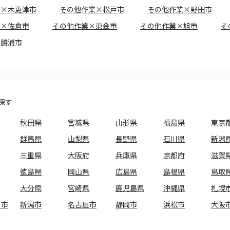
業×木更津市
その他作業×松戸市
その他作業×野田市
業×佐倉市
その他作業×東金市
その他作業×旭市
そ
×勝浦市
探す
秋田県
宮城県
山形県
福島県
東京
群馬県
山梨県
長野県
石川県
新潟
三重県
大阪府
兵庫県
京都府
滋賀
徳島県
岡山県
広島県
島根県
鳥取
大分県
宮崎県
鹿児島県
沖縄県
札幌
ま市
新潟市
名古屋市
静岡市
浜松市
大阪