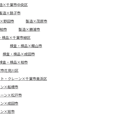
造×千葉市中央区
製造×銚子市
×野田市
製造×茂原市
柏市
製造×勝浦市
・検品×千葉市緑区
検査・検品×館山市
検査・検品×成田市
検査・検品×柏市
葉市花見川区
フト・クレーン×千葉市美浜区
ーン×船橋市
レーン×松戸市
ーン×成田市
ーン×旭市