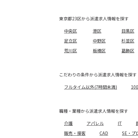
東京都23区から派遣求人情報を探す
中央区
港区
目黒区
足立区
中野区
杉並区
荒川区
板橋区
葛飾区
こだわりの条件から派遣求人情報を探す
フルタイム以外(7時間未満)
10
職種・業種から派遣求人情報を探す
介護
アパレル
IT
販売・接客
CAD
SE・プ