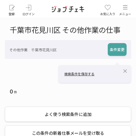
登録
ログイン
お気に入り
メニュー
千葉市花見川区 その他作業の仕事
条件変更
その他作業 千葉市花見川区
close
検索条件を保存する
0
件
よく使う検索条件に追加
この条件の新着仕事メールを受け取る