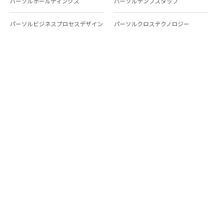
パーソルホールディングス
パーソルテンプスタッフ
パーソルビジネスプロセスデザイン
パーソルクロステクノロジー
パーソルキャリア
パーソルイノベーション
パーソル総合研究所
グループ会社一覧
個人向けサービス
人材派遣
テンプスタッフ
ジョブチェキ
ファンタブル
フレキシブルキャリア
Chall-edge
パーソルクロステクノロジー
転職・就職