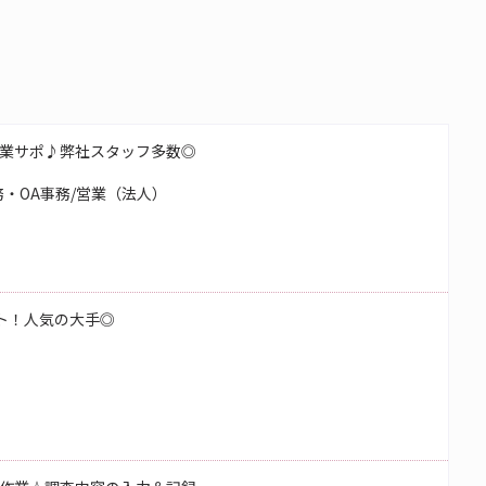
業サポ♪弊社スタッフ多数◎
・OA事務/営業（法人）
ート！人気の大手◎