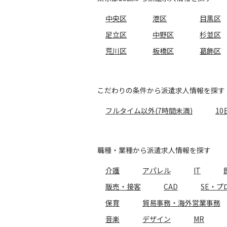
中央区
港区
目黒区
足立区
中野区
杉並区
荒川区
板橋区
葛飾区
こだわりの条件から派遣求人情報を探す
フルタイム以外(7時間未満)
10
職種・業種から派遣求人情報を探す
介護
アパレル
IT
販売・接客
CAD
SE・プ
保育
貿易事務・海外営業事務
音楽
デザイン
MR