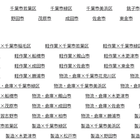
千葉市若葉区
千葉市緑区
千葉市美浜区
銚子市
野田市
茂原市
成田市
佐倉市
東金市
業×千葉市稲毛区
軽作業×千葉市若葉区
軽作業×千葉市緑
市
軽作業×船橋市
軽作業×館山市
軽作業×木更津市
市
軽作業×成田市
軽作業×佐倉市
軽作業×東金市
市
軽作業×勝浦市
物流・倉庫×千葉市花見川区
物流
流・倉庫×千葉市緑区
物流・倉庫×千葉市美浜区
物流・倉
庫×船橋市
物流・倉庫×館山市
物流・倉庫×木更津市
庫×茂原市
物流・倉庫×成田市
物流・倉庫×佐倉市
×習志野市
物流・倉庫×柏市
物流・倉庫×勝浦市
製
葉市若葉区
製造×千葉市緑区
製造×千葉市美浜区
製
製造×木更津市
製造×松戸市
製造×野田市
製造