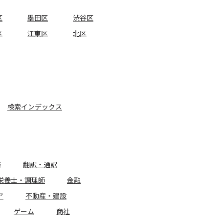
区
墨田区
渋谷区
区
江東区
北区
検索インデックス
務
翻訳・通訳
栄養士・調理師
金融
ア
不動産・建設
ゲーム
商社