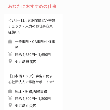
あなたにおすすめの仕事
＜8月～11月迄期間限定＞書類
チェック・入力のお仕事◎未
経験OK
一般事務・OA事務/生保事
務
時給 1,650円～1,650円
東京都 新宿区
【日本橋エリア】宇宙に関す
る社団法人で事務サポート☆*
経理・財務/総務事務
時給 1,800円～1,800円
東京都 中央区