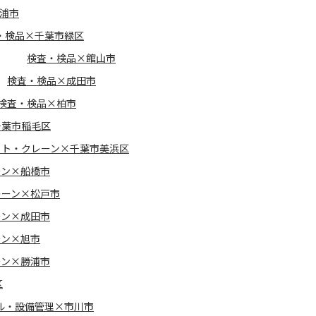
浦市
・検品×千葉市緑区
検査・検品×館山市
検査・検品×成田市
検査・検品×柏市
千葉市稲毛区
フト・クレーン×千葉市美浜区
ーン×船橋市
レーン×松戸市
ーン×成田市
ーン×旭市
ーン×勝浦市
区
ル・設備管理×市川市