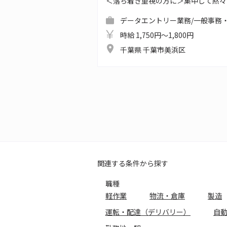
＜落ち着き重視の方に＞集中して黙々
データエントリー業務/一般事務・
時給 1,750円～1,800円
千葉県 千葉市美浜区
関連する条件から探す
職種
軽作業
物流・倉庫
製造
運転・配達（デリバリー）
自