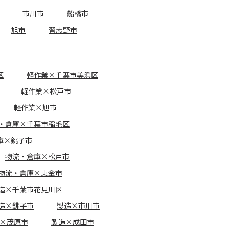
市川市
船橋市
旭市
習志野市
区
軽作業×千葉市美浜区
軽作業×松戸市
軽作業×旭市
・倉庫×千葉市稲毛区
庫×銚子市
物流・倉庫×松戸市
物流・倉庫×東金市
造×千葉市花見川区
造×銚子市
製造×市川市
×茂原市
製造×成田市