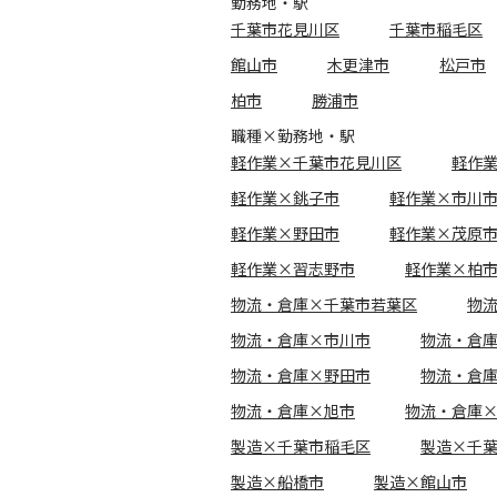
勤務地・駅
千葉市花見川区
千葉市稲毛区
館山市
木更津市
松戸市
柏市
勝浦市
職種×勤務地・駅
軽作業×千葉市花見川区
軽作
軽作業×銚子市
軽作業×市川
軽作業×野田市
軽作業×茂原
軽作業×習志野市
軽作業×柏
物流・倉庫×千葉市若葉区
物
物流・倉庫×市川市
物流・倉
物流・倉庫×野田市
物流・倉
物流・倉庫×旭市
物流・倉庫
製造×千葉市稲毛区
製造×千
製造×船橋市
製造×館山市