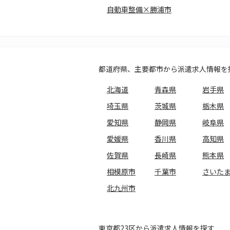
自動車整備×勝浦市
都道府県、主要都市から派遣求人情報を
北海道
青森県
岩手県
埼玉県
茨城県
栃木県
愛知県
静岡県
岐阜県
愛媛県
香川県
高知県
佐賀県
長崎県
熊本県
相模原市
千葉市
さいた
北九州市
東京都23区から派遣求人情報を探す