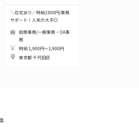
＼在宅あり／時給1900円/事務
サポート！人気の大手◎
総務事務/一般事務・OA事
務
時給 1,900円～1,900円
東京都 千代田区
理