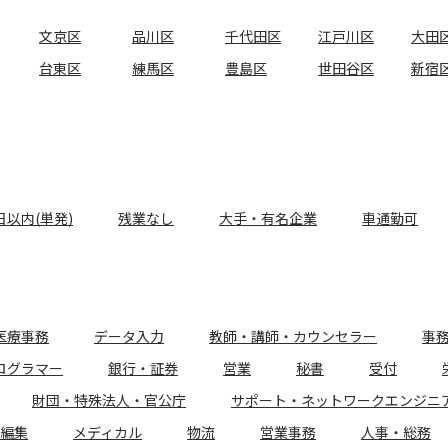
文京区
品川区
千代田区
江戸川区
大田
台東区
練馬区
豊島区
世田谷区
新宿
日以内(単発)
残業なし
大手・有名企業
車通勤可
医療事務
データ入力
教師・講師・カウンセラー
事
ログラマー
銀行・証券
営業
秘書
受付
財団・特殊法人・官公庁
サポート・ネットワークエンジニ
編集
メディカル
物流
営業事務
人事・総務