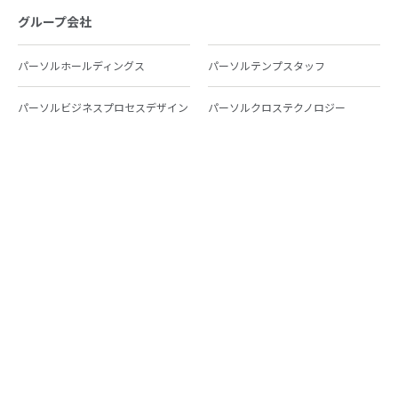
グループ会社
パーソルホールディングス
パーソルテンプスタッフ
パーソルビジネスプロセスデザイン
パーソルクロステクノロジー
パーソルキャリア
パーソルイノベーション
パーソル総合研究所
グループ会社一覧
個人向けサービス
人材派遣
テンプスタッフ
ジョブチェキ
ファンタブル
フレキシブルキャリア
Chall-edge
パーソルクロステクノロジー