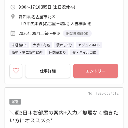
9:00～17:10 週5日 (土日祝休み)
愛知県 名古屋市北区
ＪＲ中央本線(名古屋－塩尻) 大曽根駅 他
2026年09月上旬～長期
開始日相談OK
未経験OK
大手・有名
駅から5分
カジュアルOK
新卒・第二新卒歓迎
休憩室あり
髪・ネイル自由
仕事詳細
エントリー
No：TS26-0584612
派遣
＼週3日＊お部屋の案内+入力／無理なく働きた
い方にオススメ☆*