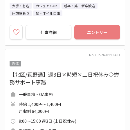
大手・有名
カジュアルOK
新卒・第二新卒歓迎
休憩室あり
髪・ネイル自由
仕事詳細
エントリー
No：TS26-0593401
派遣
【北区/萩野通】週3日×時短×土日祝休み◇労
務サポート事務
一般事務・OA事務
時給 1,400円～1,400円
月収例 84,000円
9:00～15:00 週3日 (土日祝休み)