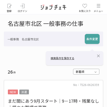
登録
ログイン
お気に入り
メニュー
名古屋市北区 一般事務の仕事
条件変更
一般事務 名古屋市北区
close
検索条件を保存する
26
新着順
件
No：TS26-0626359
NEW
派遣
まだ間にあう9月スタート｜9－17時・残業なし