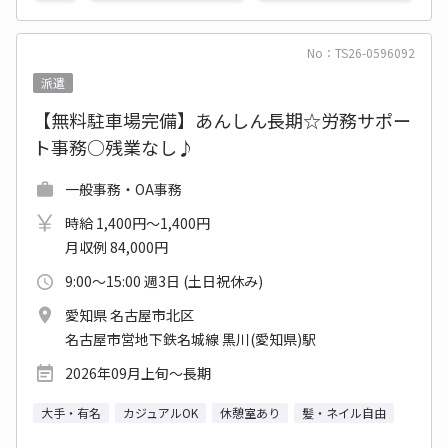
No：TS26-0596092
派遣
【無料駐車場完備】あんしん長期☆労務サポー
ト事務○残業なし♪
一般事務・OA事務
時給 1,400円～1,400円
月収例 84,000円
9:00～15:00 週3日 (土日祝休み)
愛知県 名古屋市北区
名古屋市営地下鉄名城線 黒川(愛知県)駅
2026年09月上旬～長期
大手・有名
カジュアルOK
休憩室あり
髪・ネイル自由