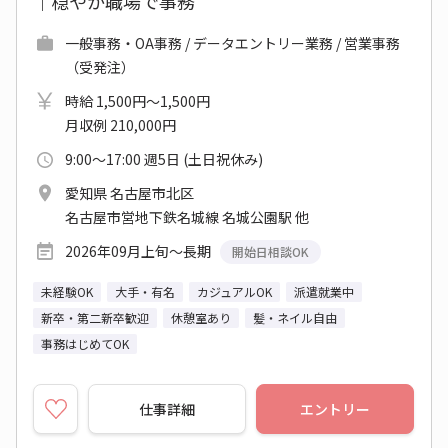
｜穏やか職場で事務
一般事務・OA事務 / データエントリー業務 / 営業事務
（受発注）
時給 1,500円～1,500円
月収例 210,000円
9:00～17:00 週5日 (土日祝休み)
愛知県 名古屋市北区
名古屋市営地下鉄名城線 名城公園駅 他
2026年09月上旬～長期
開始日相談OK
未経験OK
大手・有名
カジュアルOK
派遣就業中
新卒・第二新卒歓迎
休憩室あり
髪・ネイル自由
事務はじめてOK
仕事詳細
エントリー