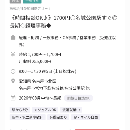
派遣
一部在宅
株式会社愛知国際アリーナ
《時間相談OK♪》1700円○名城公園駅すぐ◎
長期◇経理事務◆
経理・財務 / 一般事務・OA事務 / 営業事務（受発注以
外）
時給 1,700円～1,700円
月収例 255,000円
9:00～17:30 週5日 (土日祝休み)
愛知県 名古屋市北区
名古屋市営地下鉄名城線 名城公園駅 他
2026年08月中旬～長期
開始日相談OK
駅から5分
カジュアルOK
派遣就業中
新卒・第二新卒歓迎
休憩室あり
髪・ネイル自由