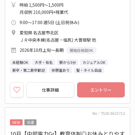
時給 1,500円～1,500円
月収例 210,000円+残業代
9:00～17:00 週5日 (土日祝休み)
愛知県 名古屋市北区
ＪＲ中央本線(名古屋－塩尻) 大曽根駅 他
2026年10月上旬～長期
開始日相談OK
未経験OK
大手・有名
駅から5分
カジュアルOK
新卒・第二新卒歓迎
休憩室あり
髪・ネイル自由
仕事詳細
エントリー
No：TS26-0625712
NEW
派遣
10月【中部電力Gr】教育体制◎お休みとりやす