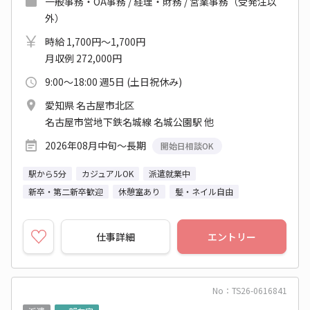
一般事務・OA事務 / 経理・財務 / 営業事務（受発注以
外）
時給 1,700円～1,700円
月収例 272,000円
9:00～18:00 週5日 (土日祝休み)
愛知県 名古屋市北区
名古屋市営地下鉄名城線 名城公園駅 他
2026年08月中旬～長期
開始日相談OK
駅から5分
カジュアルOK
派遣就業中
新卒・第二新卒歓迎
休憩室あり
髪・ネイル自由
仕事詳細
エントリー
No：TS26-0616841