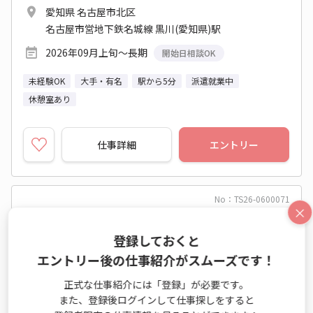
愛知県 名古屋市北区
名古屋市営地下鉄名城線 黒川(愛知県)駅
2026年09月上旬～長期
開始日相談OK
未経験OK
大手・有名
駅から5分
派遣就業中
休憩室あり
仕事詳細
エントリー
No：TS26-0600071
×
派遣
登録しておくと
黒川駅すぐ！セレモニー業界での事務★社内サ
エントリー後の仕事紹介がスムーズです！
ポート業務♪
正式な仕事紹介には「登録」が必要です。
一般事務・OA事務 / テレマーケティング業務（受信） /
また、登録後ログインして仕事探しをすると
テレマーケティング業務（発信）