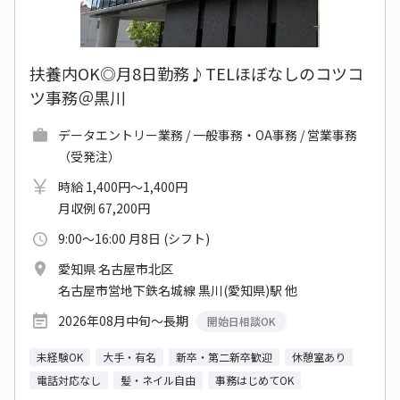
扶養内OK◎月8日勤務♪TELほぼなしのコツコ
ツ事務＠黒川
データエントリー業務 / 一般事務・OA事務 / 営業事務
（受発注）
時給 1,400円～1,400円
月収例 67,200円
9:00～16:00 月8日 (シフト)
愛知県 名古屋市北区
名古屋市営地下鉄名城線 黒川(愛知県)駅 他
2026年08月中旬～長期
開始日相談OK
未経験OK
大手・有名
新卒・第二新卒歓迎
休憩室あり
電話対応なし
髪・ネイル自由
事務はじめてOK