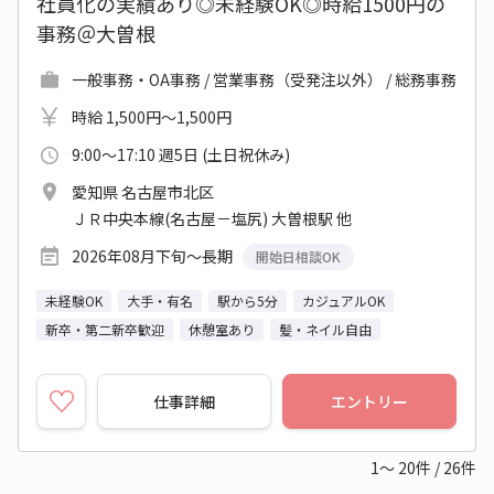
社員化の実績あり◎未経験OK◎時給1500円の
事務＠大曽根
一般事務・OA事務 / 営業事務（受発注以外） / 総務事務
時給 1,500円～1,500円
9:00～17:10 週5日 (土日祝休み)
愛知県 名古屋市北区
ＪＲ中央本線(名古屋－塩尻) 大曽根駅 他
2026年08月下旬～長期
開始日相談OK
未経験OK
大手・有名
駅から5分
カジュアルOK
新卒・第二新卒歓迎
休憩室あり
髪・ネイル自由
仕事詳細
エントリー
1～
20
件
/
26
件