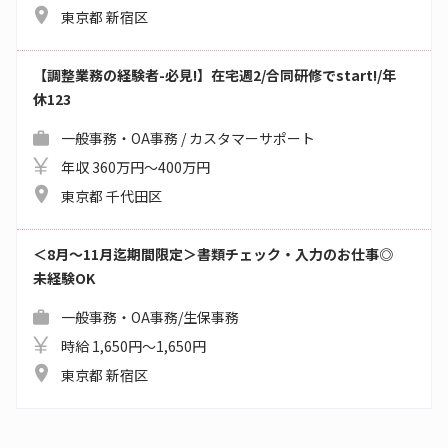
東京都 新宿区
【調整業務の経験者-必見!】在宅週2/合同研修でstart!/年
休123
一般事務・OA事務 / カスタマーサポート
年収 360万円～400万円
東京都 千代田区
＜8月～11月迄期間限定＞書類チェック・入力のお仕事◎
未経験OK
一般事務・OA事務/生保事務
時給 1,650円～1,650円
東京都 新宿区