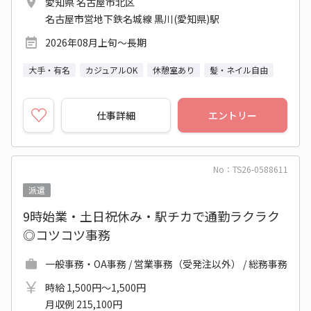
愛知県 名古屋市北区
名古屋市営地下鉄名城線 黒川(愛知県)駅
2026年08月上旬～長期
大手・有名
カジュアルOK
休憩室あり
髪・ネイル自由
仕事詳細
エントリー
No：TS26-0588611
派遣
9時始業・土日祝休み・駅チカで通勤ラクラク
◎コツコツ事務
一般事務・OA事務 / 営業事務（受発注以外） / 総務事務
時給 1,500円～1,500円
月収例 215,100円