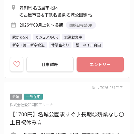
愛知県 名古屋市北区
名古屋市営地下鉄名城線 名城公園駅 他
2026年09月上旬～長期
開始日相談OK
駅から5分
カジュアルOK
派遣就業中
新卒・第二新卒歓迎
休憩室あり
髪・ネイル自由
仕事詳細
エントリー
No：TS26-0617171
派遣
一部在宅
株式会社愛知国際アリーナ
【1700円】名城公園駅すぐ♪長期◎残業なし〇
土日祝休み☆