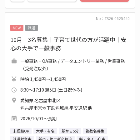
No：TS26-0625440
NEW
派遣
10月｜3名募集｜子育て世代の方が活躍中｜安
心の大手で一般事務
一般事務・OA事務 / データエントリー業務 / 営業事務
（受発注以外）
時給 1,450円～1,450円
8:30～17:10 週5日 (土日祝休み)
愛知県 名古屋市北区
名古屋市営地下鉄名城線 平安通駅 他
2026/10/01～長期
未経験OK
大手・有名
駅から5分
複数名募集
派遣就業中
新卒・第二新卒歓迎
髪・ネイル自由