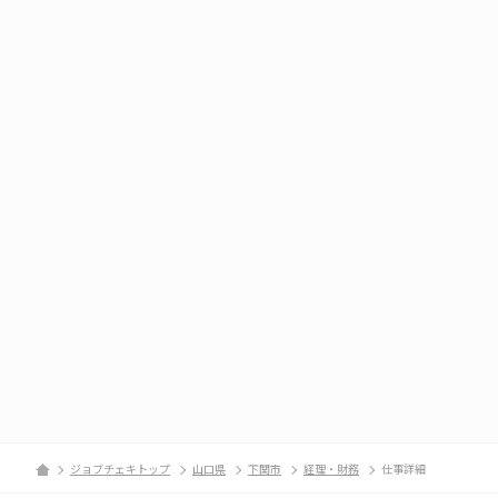
ジョブチェキトップ
山口県
下関市
経理・財務
仕事詳細