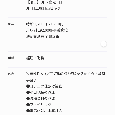
【曜日】
月～金 週5日
月1日土曜日出社あり
時給 1,200円～1,200円
給与
月収例 192,000円+残業代
通勤交通費 全額支給
経理・財務
職種
＼無料Pあり／車通勤OK◎経験を活かそう！経理
内容
事務♪
●コツコツ仕訳け業務
●小口現金の管理
●各種資料の作成
●ファイリング
●電話応対、来客対応