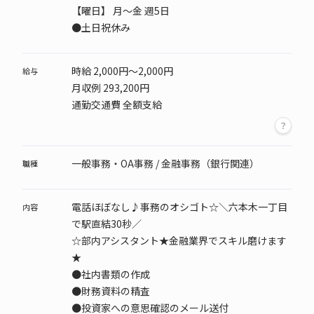
【曜日】
月～金 週5日
●土日祝休み
時給 2,000円～2,000円
給与
月収例 293,200円
通勤交通費 全額支給
一般事務・OA事務 / 金融事務（銀行関連）
職種
電話ほぼなし♪事務のオシゴト☆＼六本木一丁目
内容
で駅直結30秒／
☆部内アシスタント★金融業界でスキル磨けます
★
●社内書類の作成
●財務資料の精査
●投資家への意思確認のメール送付