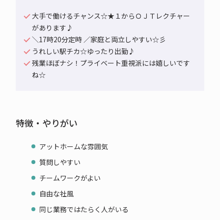
大手で働けるチャンス☆★１からＯＪＴレクチャー
があります♪
＼17時20分定時 ／家庭と両立しやすい☆彡
うれしい駅チカ☆ゆったり出勤♪
残業ほぼナシ！プライベート重視派には嬉しいです
ね☆
特徴・やりがい
アットホームな雰囲気
質問しやすい
チームワークがよい
自由な社風
同じ業務ではたらく人がいる