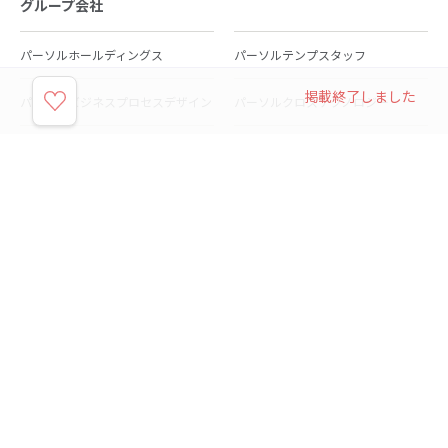
グループ会社
パーソルホールディングス
パーソルテンプスタッフ
掲載終了しました
パーソルビジネスプロセスデザイン
パーソルクロステクノロジー
パーソルキャリア
パーソルイノベーション
パーソル総合研究所
グループ会社一覧
個人向けサービス
人材派遣
テンプスタッフ
ジョブチェキ
ファンタブル
フレキシブルキャリア
Chall-edge
パーソルクロステクノロジー