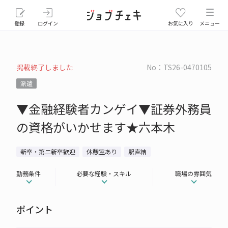
登録
ログイン
お気に入り
メニュー
掲載終了しました
No：TS26-0470105
派遣
▼金融経験者カンゲイ▼証券外務員
の資格がいかせます★六本木
新卒・第二新卒歓迎
休憩室あり
駅直結
勤務条件
必要な経験・スキル
職場の雰囲気
ポイント