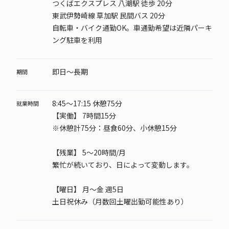
つくばエクスプレス 八潮駅 徒歩 20分
東武伊勢崎線 草加駅 民間バス 20分
自転車・バイク通勤OK。車通勤希望は近隣パーキ
ング駐車を利用
即日～長期
期間
8:45～17:15 休憩75分
就業時間
【実働】 7時間15分
※休憩計75分：昼食60分、小休憩15分
【残業】 5～20時間/月
繁忙が続いており、日によって変動します。
【曜日】
月～金 週5日
土日祝休み（月数回土曜出勤可能性あり）