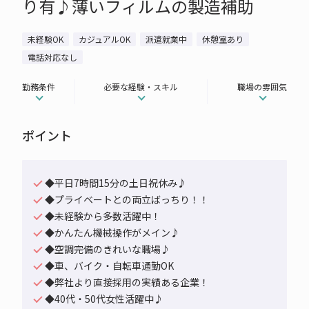
り有♪薄いフィルムの製造補助
未経験OK
カジュアルOK
派遣就業中
休憩室あり
電話対応なし
勤務条件
必要な経験・スキル
職場の雰囲気
ポイント
◆平日7時間15分の土日祝休み♪
◆プライベートとの両立ばっちり！！
◆未経験から多数活躍中！
◆かんたん機械操作がメイン♪
◆空調完備のきれいな職場♪
◆車、バイク・自転車通勤OK
◆弊社より直接採用の実績ある企業！
◆40代・50代女性活躍中♪