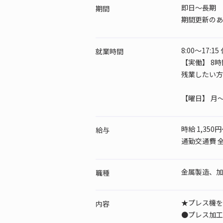
即日～長期
期間
期間更新のあ
8:00～17:1
就業時間
【実働】 8時
残業したい方は
【曜日】
月～
時給 1,350円
給与
通勤交通費 
金属製造、加
職種
★プレス機を
内容
●プレス加工