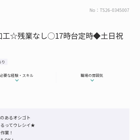
No：TS26-0345007
工☆残業なし○17時台定時◆土日祝
あり
必要な経験・スキル
職場の雰囲気
いのあるオシゴト
いるってウレシイ★
ン作業！