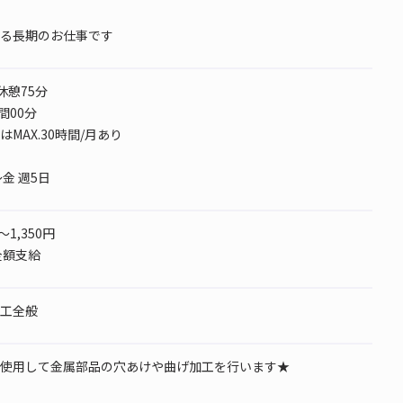
る長期のお仕事です
5 休憩75分
間00分
MAX.30時間/月あり
金 週5日
～1,350円
全額支給
工全般
使用して金属部品の穴あけや曲げ加工を行います★