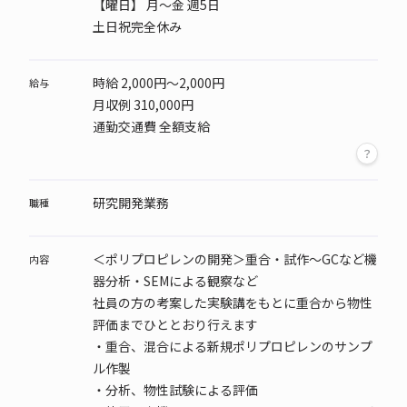
【曜日】
月～金 週5日
土日祝完全休み
時給 2,000円～2,000円
給与
月収例 310,000円
通勤交通費 全額支給
研究開発業務
職種
＜ポリプロピレンの開発＞重合・試作～GCなど機
内容
器分析・SEMによる観察など
社員の方の考案した実験講をもとに重合から物性
評価までひととおり行えます
・重合、混合による新規ポリプロピレンのサンプ
ル作製
・分析、物性試験による評価