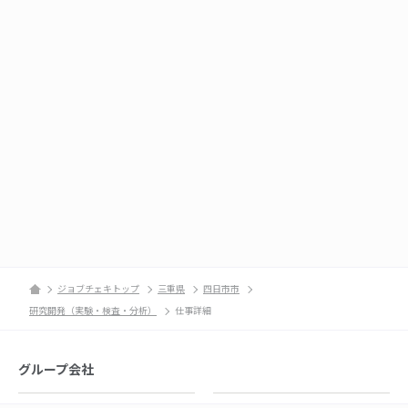
ジョブチェキトップ
三重県
四日市市
研究開発（実験・検査・分析）
仕事詳細
グループ会社