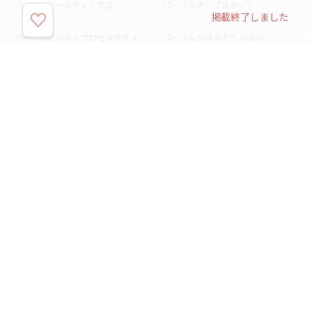
パーソルホールディングス
パーソルテンプスタッフ
掲載終了しました
パーソルビジネスプロセスデザイン
パーソルクロステクノロジー
パーソルキャリア
パーソルイノベーション
パーソル総合研究所
グループ会社一覧
個人向けサービス
人材派遣
テンプスタッフ
ジョブチェキ
ファンタブル
フレキシブルキャリア
Chall-edge
パーソルクロステクノロジー
転職・就職