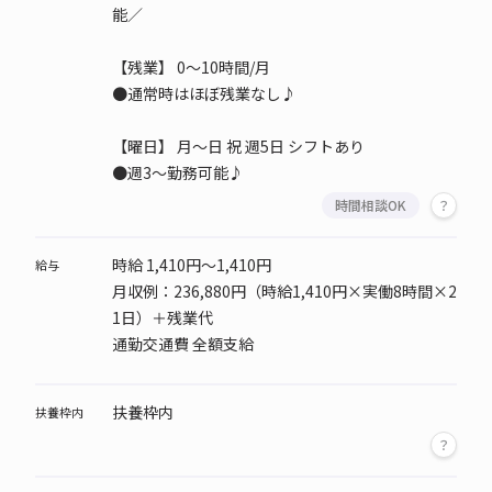
能／
【残業】 0～10時間/月
●通常時はほぼ残業なし♪
【曜日】
月～日 祝 週5日 シフトあり
●週3～勤務可能♪
時間相談OK
時給 1,410円～1,410円
給与
月収例：236,880円（時給1,410円×実働8時間×2
1日）＋残業代
通勤交通費 全額支給
扶養枠内
扶養枠内