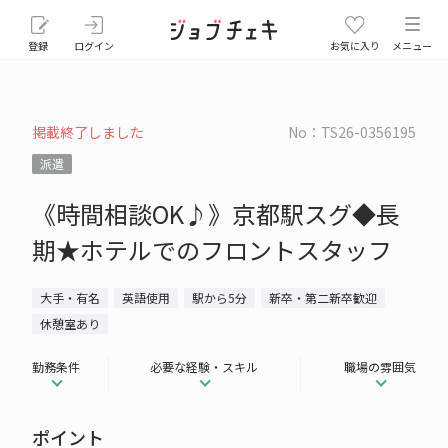
登録
ログイン
お気に入り
メニュー
掲載終了しました
No：TS26-0356195
派遣
《時間相談OK♪》京都駅スグ◆長
期★ホテルでのフロントスタッフ
大手・有名
英語使用
駅から5分
新卒・第二新卒歓迎
休憩室あり
勤務条件
必要な経験・スキル
職場の雰囲気
ポイント