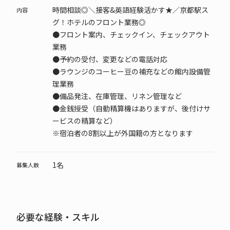
時間相談◎＼接客&英語経験活かす★／京都駅ス
内容
グ！ホテルのフロント業務◎
●フロント案内、チェックイン、チェックアウト
業務
●予約の受付、変更などの電話対応
●ラウンジのコーヒー豆の補充などの館内設備管
理業務
●備品発注、在庫管理、リネン管理など
●金銭授受（自動精算機はありますが、後付けサ
ービスの精算など）
※宿泊者の8割以上が外国籍の方となります
1名
募集人数
必要な経験・スキル