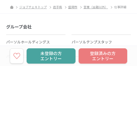
ジョブチェキトップ
岩手県
盛岡市
営業（金融以外）
仕事詳細
グループ会社
パーソルホールディングス
パーソルテンプスタッフ
未登録の方
登録済みの方
パーソルビジネスプロセスデザイン
パーソルクロステクノロジー
エントリー
エントリー
パーソルキャリア
パーソルイノベーション
パーソル総合研究所
グループ会社一覧
個人向けサービス