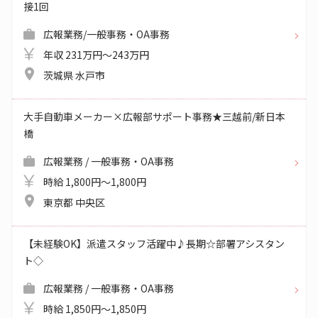
接1回
広報業務/一般事務・OA事務
年収 231万円～243万円
茨城県 水戸市
大手自動車メーカー×広報部サポート事務★三越前/新日本
橋
広報業務 / 一般事務・OA事務
時給 1,800円～1,800円
東京都 中央区
【未経験OK】派遣スタッフ活躍中♪長期☆部署アシスタン
ト◇
広報業務 / 一般事務・OA事務
時給 1,850円～1,850円