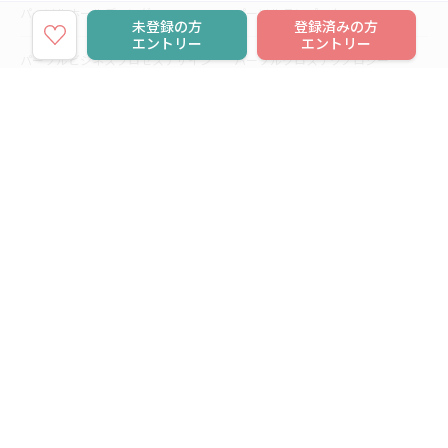
パーソルホールディングス
パーソルテンプスタッフ
未登録の方
登録済みの方
エントリー
エントリー
パーソルビジネスプロセスデザイン
パーソルクロステクノロジー
パーソルキャリア
パーソルイノベーション
パーソル総合研究所
グループ会社一覧
個人向けサービス
人材派遣
テンプスタッフ
ジョブチェキ
ファンタブル
フレキシブルキャリア
Chall-edge
パーソルクロステクノロジー
転職・就職