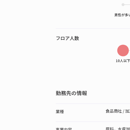
男性が多
フロア人数
10人以
勤務先の情報
食品商社 /
業種
原料，水産加
事業内容