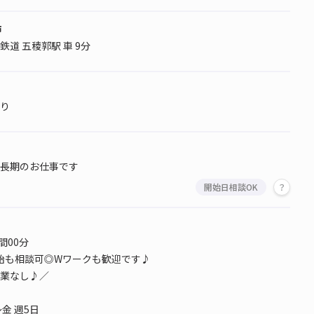
市
道 五稜郭駅 車 9分
り
長期のお仕事です
開始日相談OK
間00分
業開始も相談可◎Wワークも歓迎です♪
業なし♪／
金 週5日