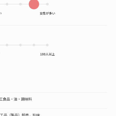
い
女性が多い
下
100人以上
 加工食品・油・調味料
工品（製品）卸売，珍味