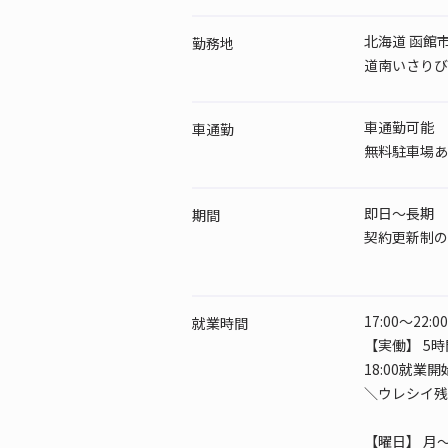
北海道 函館
勤務地
道南いさりび鉄
車通勤可能
車通勤
無料駐車場あ
即日～長期
期間
契約更新制の
17:00～22:00
就業時間
【実働】 5時
18:00就
＼ウレシイ残
【曜日】
月～