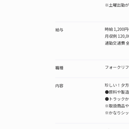
※土曜出勤が
時給 1,200円
給与
月収例 120,0
通勤交通費 
フォークリフ
職種
珍しい！夕方
内容
●原料や製造
●トラックか
※取扱商品や
※かなりシッ