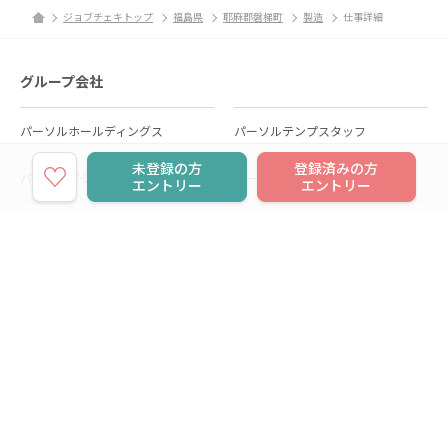
ジョブチェキトップ
福島県
耶麻郡磐梯町
製造
仕事詳細
グループ会社
パーソルホールディングス
パーソルテンプスタッフ
未登録の方
登録済みの方
パーソルビジネスプロセスデザイン
パーソルクロステクノロジー
エントリー
エントリー
パーソルキャリア
パーソルイノベーション
パーソル総合研究所
グループ会社一覧
個人向けサービス
人材派遣