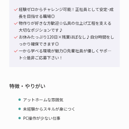
経験ゼロからチャレンジ可能！正社員として安定･成
長を目指せる職場◎
物作りが好きな方歓迎☆仏具の仕上げ工程を支える
大切なポジションです♪
お休みたっぷり120日×残業ほぼなし♪自分時間をし
っかり確保できます◎
一から学べる環境が魅力◎先輩社員が優しくサポ―
ト☆是非ご応募下さい！
特徴・やりがい
アットホームな雰囲気
未経験からスキルが身につく
PC操作が少ない仕事