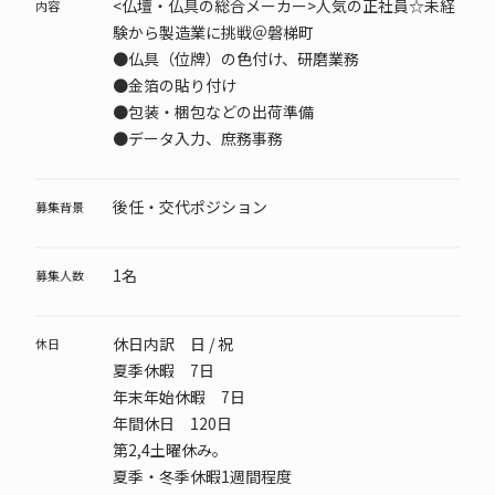
<仏壇・仏具の総合メーカー>人気の正社員☆未経
内容
験から製造業に挑戦＠磐梯町
●仏具（位牌）の色付け、研磨業務
●金箔の貼り付け
●包装・梱包などの出荷準備
●データ入力、庶務事務
後任・交代ポジション
募集背景
1名
募集人数
休日内訳 日 / 祝
休日
夏季休暇 7日
年末年始休暇 7日
年間休日 120日
第2,4土曜休み。
夏季・冬季休暇1週間程度