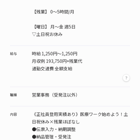
【残業】 0～5時間/月
【曜日】
月～金 週5日
▽土日祝お休み
時給 1,250円～1,250円
給与
月収例 193,750円+残業代
通勤交通費 全額支給
営業事務（受発注以外）
職種
《正社員登用実績あり》医療ワーク始めよう！土
内容
日祝休み×残業ほぼなし
●伝票入力・納期調整
●納品管理・受発注