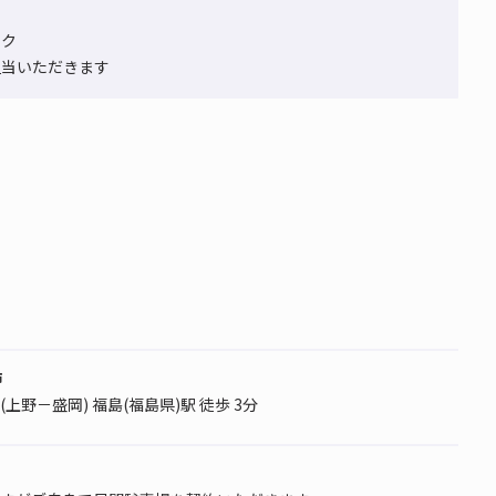
ラク
担当いただきます
市
上野－盛岡) 福島(福島県)駅 徒歩 3分