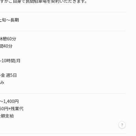
すがご自身で民間駐車場を契約いただきます。
月上旬～長期
0 休憩60分
間40分
～10時間/月
金 週5日
み
～1,400円
760円+残業代
全額支給