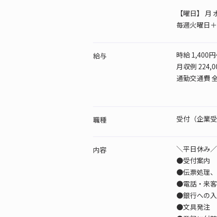
【曜日】
月 
毎週火曜日＋
時給 1,400円
給与
月収例 224,
通勤交通費 
受付（企業受
職種
＼平日休み／
内容
●受付案内
●伝票処理、
●電話・来客
●銀行への入
●文具発注