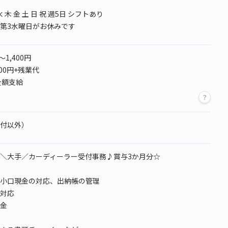
水 木 金 土 日 祝 週5日 シフトあり
第3水曜日がお休みです
～1,400円
000円+残業代
全額支給
付以外）
＼大手／カーディーラー受付事務♪賞与3か月分☆
小口現金の対応、出納帳の管理
対応
金