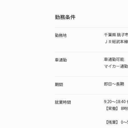
勤務条件
千葉県 銚子
勤務地
ＪＲ総武本線 
車通勤可能
車通勤
マイカー通勤
即日～長期
期間
9:20～18:4
就業時間
【実働】 8時
【残業】 0～