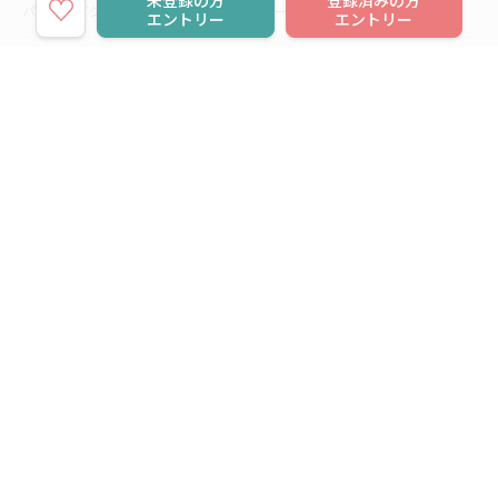
未登録の方
登録済みの方
パーソルビジネスプロセスデザイン
パーソルクロステクノロジー
エントリー
エントリー
パーソルキャリア
パーソルイノベーション
パーソル総合研究所
グループ会社一覧
個人向けサービス
人材派遣
テンプスタッフ
ジョブチェキ
ファンタブル
フレキシブルキャリア
Chall-edge
パーソルクロステクノロジー
転職・就職
doda
エグゼクティブエージェント
BRS
ミイダス
dodaチャレンジ
doda X