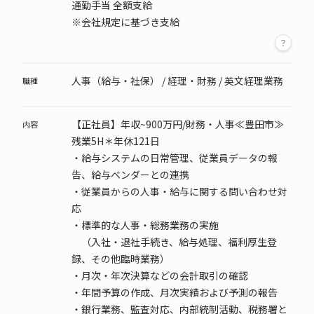
通勤手当 全額支給
※会社規定に基づき支給
人事（給与・社保） / 経理・財務 / 英文経理業務
職種
【正社員】年収~900万円/財務・人事≪豊田市≫
内容
残業5H＊年休121日
・給与システムの日常管理、従業員データの報
告、給与ベンダーとの連携
・従業員からの人事・給与に関する問い合わせ対
応
・標準的な人事・総務業務の実施
（入社・退社手続き、給与処理、福利厚生登
録、その他臨時業務）
・月次・年次決算などの会計取引の確認
・年間予算の作成、月次実績および予測の報告
・銀行業務、監査対応、内部統制活動、税務署と