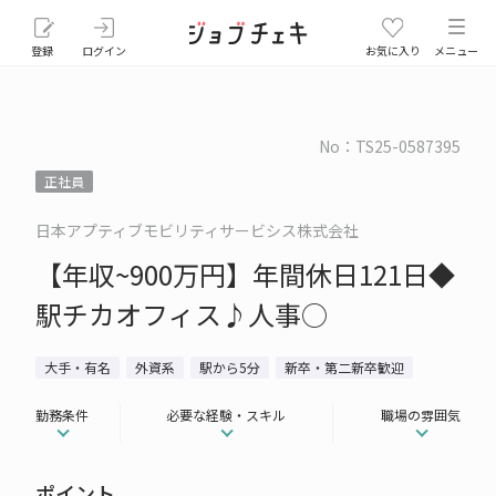
登録
ログイン
お気に入り
メニュー
No：TS25-0587395
正社員
日本アプティブモビリティサービシス株式会社
【年収~900万円】年間休日121日◆
駅チカオフィス♪人事○
大手・有名
外資系
駅から5分
新卒・第二新卒歓迎
勤務条件
必要な経験・スキル
職場の雰囲気
ポイント