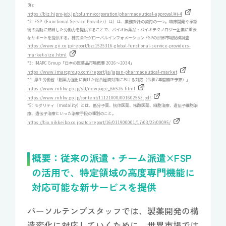
Biz
https://biz.hipro-job.jp/column/corporation/pharmaceutical-approval/#i-4
*2: FSP（Functional Service Provider）は）は、業務委託の契約の一つ。臨床開発や承認
後の活動に熟練した労働力を提供することで、バイオ医薬品・バイオテクノロジー企業に重要
なサポートを提供する。株式会社グローバルインフォメーション FSPの世界市場規模調査
https://www.gii.co.jp/report/bzc1525316-global-functional-service-providers-
market-size.html
*3: IMARC Group「日本の医薬品市場概要 2026～2034」
https://www.imarcgroup.com/report/ja/japan-pharmaceutical-market
*4: 厚生労働省「創薬力強化に向けた総合経済対策における対応（令和7年度補正予算）」
https://www.mhlw.go.jp/stf/newpage_66526.html
https://www.mhlw.go.jp/content/11121000/001602553.pdf
*5: モダリティ（modality）とは、低分子薬、抗体医薬、核酸医薬、細胞治療、遺伝子細胞治
療、遺伝子治療といった治療手段の種別のこと。
https://bio.nikkeibp.co.jp/atcl/report/16/011900001/17/03/23/00095/
概要：従来の派遣・チーム派遣×FSP
の活用で、特定領域の高度専門機能に
対応可能な新サービスを提供
パーソルテンプスタッフでは、製薬開発の構
造変化に対応していくために、世界市場では