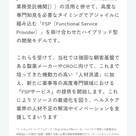
業務受託機関]〕）の活用と併せて、高度な
専門知見を必要なタイミングでアジャイルに
組み込む「FSP（Functional Service
Provider）」を掛け合わせたハイブリッド型
の開発モデルです。
これらを受けて、当社では強固な顧客基盤で
ある製薬メーカーやCROに向けて、これまで
培ってきた機動力の高い「人材派遣」に加
え、新たに薬事等の高度専門領域における
『FSPサービス』の提供を開始します。これ
によりリソースの最適化を図り、ヘルスケア
業界の人材不足の解消やイノベーションを支
援してまいります
*1: レギュラトリーアフェアーズ（Regulatory Affairs）は、ヘルスケア領域への事業含め、
医薬品などの販売で起業・開業する際に必要な薬事申請業務を行う。パーソルキャリア HiPro