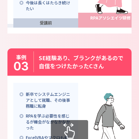
今後は長くはたらき続け
たい
RPAアソシエイツ研修
受講前
事例
SE経験あり、ブランクがあるので
03
自信をつけたかったCさん
新卒でシステムエンジニ
アとして就職、その後事
務職に転身
RPAを学ぶ必要性を感じ
るが
機会がなかなかなか
った
ExcelVBAやマクロも経