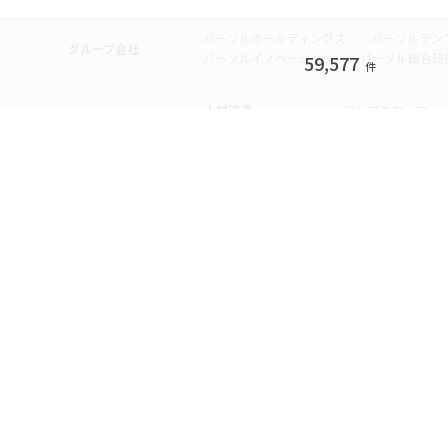
パーソルホールディングス
パーソルテン
グループ会社
パーソルイノベーション
パーソル総合研
59,577
件
人材派遣
テンプスタッフ
転職・就職
doda
エグゼク
個人向けサービス
その他
lotsful
シェア
その他
パーソルのRPA
法人向けサービス
Remote Tasker