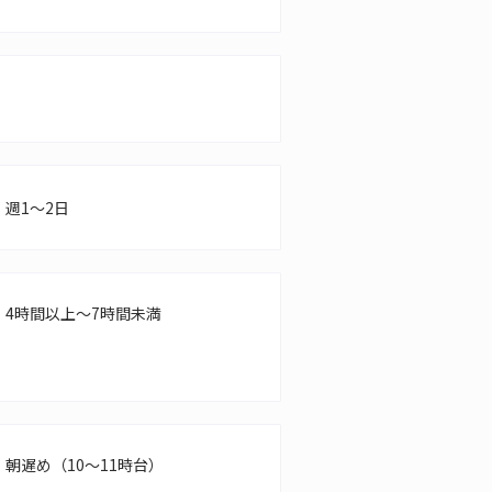
週1～2日
4時間以上～7時間未満
朝遅め（10～11時台）