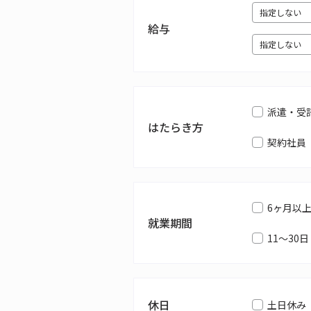
給与
派遣・受
はたらき方
契約社員
6ヶ月以
就業期間
11～30日
休日
土日休み