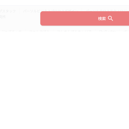
プスタッフ
パーソルビジネスプロセスデザイン
パーソルクロステクノロジ
究所
search
検索
ジョブチェキ
ファンタブル
フレキシブルキャリア
Chall-edge
パ
ティブエージェント
BRS
ミイダス
dodaチャレンジ
doda X
フル
ミラトレ
Neuro Dive
HiPro
ワークスイッチコンサルティング
HITO-Manager
MITERAS
ポスタス
StepBase
サイトのご利用にあたって
(c) 