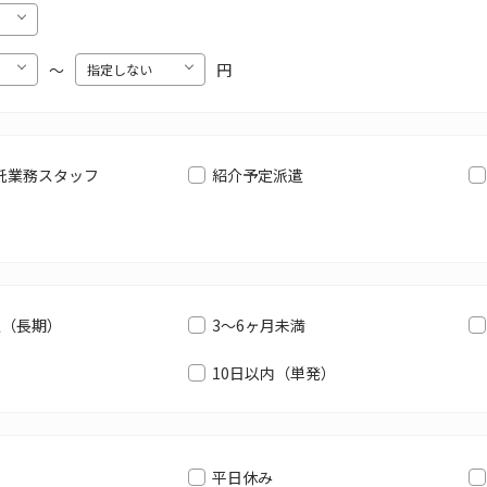
〜
円
託業務スタッフ
紹介予定派遣
上（長期）
3～6ヶ月未満
10日以内（単発）
平日休み