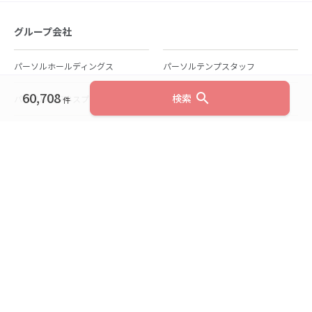
グループ会社
パーソルホールディングス
パーソルテンプスタッフ
60,708
search
検索
パーソルビジネスプロセスデザイン
パーソルクロステクノロジー
件
パーソルキャリア
パーソルイノベーション
パーソル総合研究所
グループ会社一覧
個人向けサービス
人材派遣
テンプスタッフ
ジョブチェキ
ファンタブル