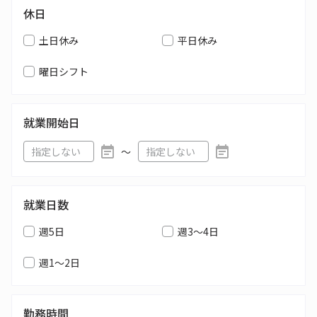
休日
土日休み
平日休み
曜日シフト
就業開始日
〜
就業日数
週5日
週3～4日
週1～2日
勤務時間