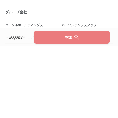
グループ会社
パーソルホールディングス
パーソルテンプスタッフ
60,097
search
検索
パーソルビジネスプロセスデザイン
パーソルクロステクノロジー
件
パーソルキャリア
パーソルイノベーション
パーソル総合研究所
グループ会社一覧
個人向けサービス
人材派遣
テンプスタッフ
ジョブチェキ
ファンタブル