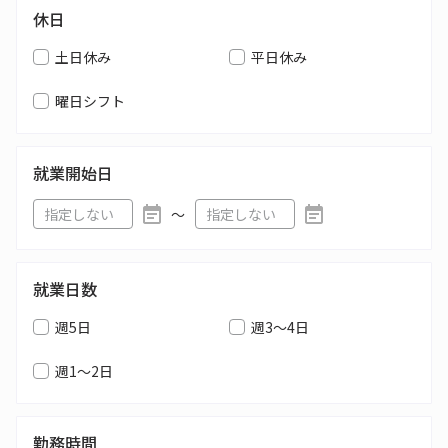
休日
土日休み
平日休み
曜日シフト
就業開始日
〜
就業日数
週5日
週3～4日
週1～2日
勤務時間