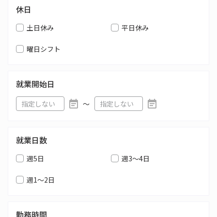
休日
土日休み
平日休み
曜日シフト
就業開始日
〜
就業日数
週5日
週3～4日
週1～2日
勤務時間