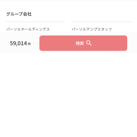
グループ会社
パーソルホールディングス
パーソルテンプスタッフ
59,014
search
検索
パーソルビジネスプロセスデザイン
パーソルクロステクノロジー
件
パーソルキャリア
パーソルイノベーション
パーソル総合研究所
グループ会社一覧
個人向けサービス
人材派遣
テンプスタッフ
ジョブチェキ
ファンタブル