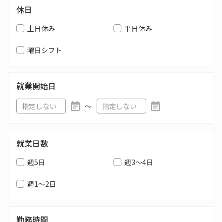
休日
土日休み
平日休み
曜日シフト
就業開始日
〜
就業日数
週5日
週3～4日
週1～2日
勤務時間