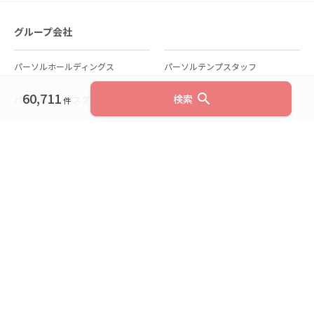
グループ会社
パーソルホールディングス
パーソルテンプスタッフ
60,711
search
検索
パーソルビジネスプロセスデザイン
パーソルクロステクノロジー
件
パーソルキャリア
パーソルイノベーション
パーソル総合研究所
グループ会社一覧
個人向けサービス
人材派遣
テンプスタッフ
ジョブチェキ
ファンタブル