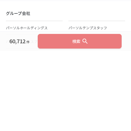
グループ会社
パーソルホールディングス
パーソルテンプスタッフ
60,712
search
検索
パーソルビジネスプロセスデザイン
パーソルクロステクノロジー
件
パーソルキャリア
パーソルイノベーション
パーソル総合研究所
グループ会社一覧
個人向けサービス
人材派遣
テンプスタッフ
ジョブチェキ
ファンタブル