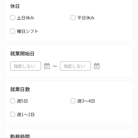
休日
土日休み
平日休み
曜日シフト
就業開始日
〜
就業日数
週5日
週3～4日
週1～2日
勤務時間