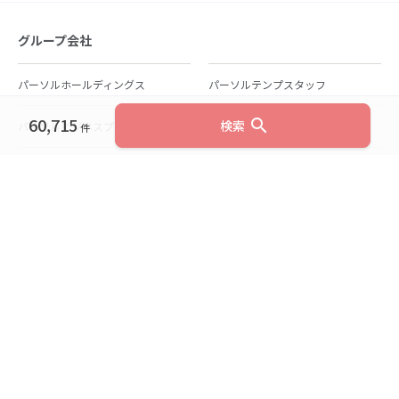
グループ会社
パーソルホールディングス
パーソルテンプスタッフ
60,715
search
検索
パーソルビジネスプロセスデザイン
パーソルクロステクノロジー
件
パーソルキャリア
パーソルイノベーション
パーソル総合研究所
グループ会社一覧
個人向けサービス
人材派遣
テンプスタッフ
ジョブチェキ
ファンタブル