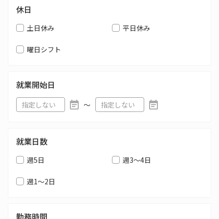
休日
土日休み
平日休み
曜日シフト
就業開始日
〜
就業日数
週5日
週3～4日
週1～2日
勤務時間