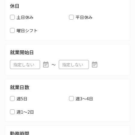
休日
土日休み
平日休み
曜日シフト
就業開始日
〜
就業日数
週5日
週3～4日
週1～2日
勤務時間