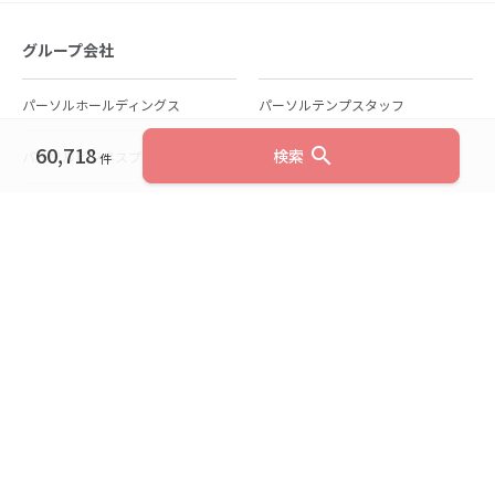
グループ会社
パーソルホールディングス
パーソルテンプスタッフ
60,718
search
検索
パーソルビジネスプロセスデザイン
パーソルクロステクノロジー
件
パーソルキャリア
パーソルイノベーション
パーソル総合研究所
グループ会社一覧
個人向けサービス
人材派遣
テンプスタッフ
ジョブチェキ
ファンタブル