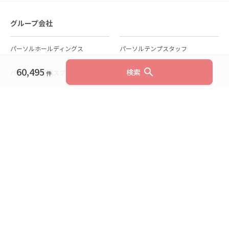
グループ会社
パーソルホールディングス
パーソルテンプスタッフ
60,495
search
検索
パーソルビジネスプロセスデザイン
パーソルクロステクノロジー
件
パーソルキャリア
パーソルイノベーション
パーソル総合研究所
グループ会社一覧
個人向けサービス
人材派遣
テンプスタッフ
ジョブチェキ
ファンタブル