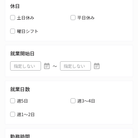
休日
土日休み
平日休み
曜日シフト
就業開始日
〜
就業日数
週5日
週3～4日
週1～2日
勤務時間