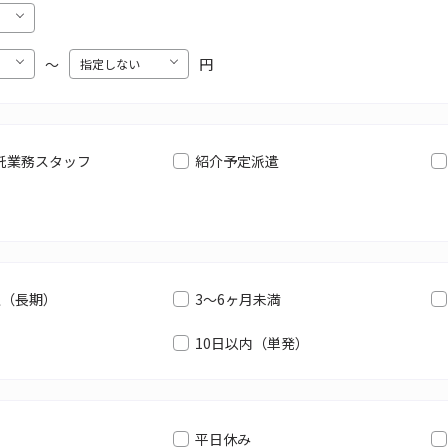
〜
円
託業務スタッフ
紹介予定派遣
上（長期）
3～6ヶ月未満
10日以内（単発）
平日休み