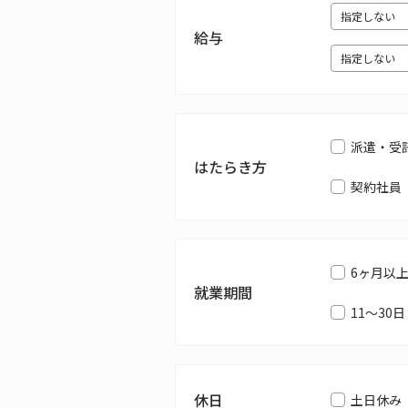
給与
派遣・受
はたらき方
契約社員
6ヶ月以
就業期間
11～30日
休日
土日休み