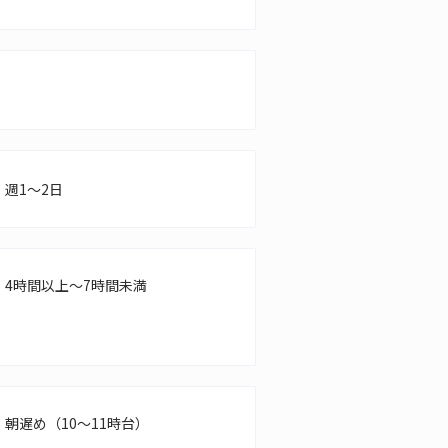
週1～2日
4時間以上～7時間未満
朝遅め（10～11時台）