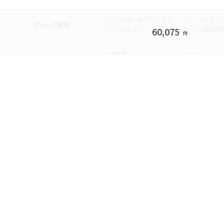
パーソルホールディングス
パーソルテン
グループ会社
パーソルイノベーション
パーソル総合研
60,075
件
人材派遣
テンプスタッフ
転職・就職
doda
エグゼク
個人向けサービス
その他
lotsful
シェア
その他
パーソルのRPA
法人向けサービス
Remote Tasker