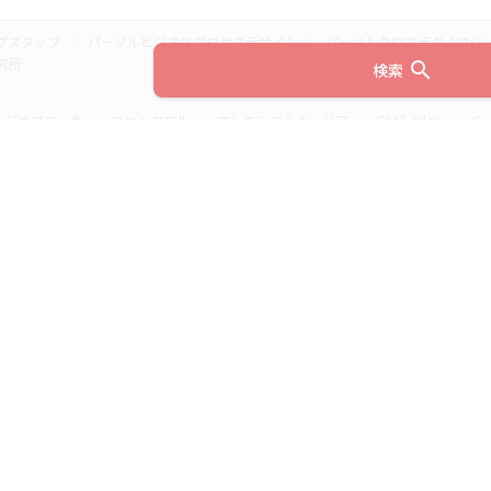
プスタッフ
パーソルビジネスプロセスデザイン
パーソルクロステクノロジ
究所
search
検索
ジョブチェキ
ファンタブル
フレキシブルキャリア
Chall-edge
パ
ティブエージェント
BRS
ミイダス
dodaチャレンジ
doda X
フル
ミラトレ
Neuro Dive
HiPro
ワークスイッチコンサルティング
HITO-Manager
MITERAS
ポスタス
StepBase
サイトのご利用にあたって
(c) 