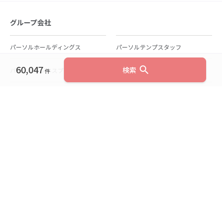
グループ会社
パーソルホールディングス
パーソルテンプスタッフ
60,047
search
検索
パーソルビジネスプロセスデザイン
パーソルクロステクノロジー
件
パーソルキャリア
パーソルイノベーション
パーソル総合研究所
グループ会社一覧
個人向けサービス
人材派遣
テンプスタッフ
ジョブチェキ
ファンタブル