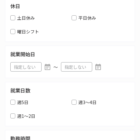
休日
土日休み
平日休み
曜日シフト
就業開始日
〜
就業日数
週5日
週3～4日
週1～2日
勤務時間