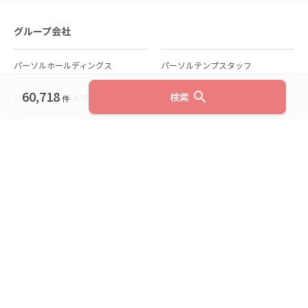
グループ会社
パーソルホールディングス
パーソルテンプスタッフ
60,718
search
検索
パーソルビジネスプロセスデザイン
パーソルクロステクノロジー
件
パーソルキャリア
パーソルイノベーション
パーソル総合研究所
グループ会社一覧
個人向けサービス
人材派遣
テンプスタッフ
ジョブチェキ
ファンタブル