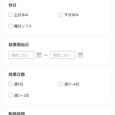
休日
土日休み
平日休み
曜日シフト
就業開始日
〜
就業日数
週5日
週3～4日
週1～2日
勤務時間