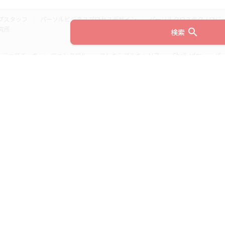
プスタッフ
パーソルビジネスプロセスデザイン
パーソルクロステクノロジ
究所
search
検索
ジョブチェキ
ファンタブル
フレキシブルキャリア
Chall-edge
パ
ティブエージェント
BRS
ミイダス
dodaチャレンジ
doda X
フル
ミラトレ
Neuro Dive
HiPro
ワークスイッチコンサルティング
HITO-Manager
MITERAS
ポスタス
StepBase
サイトのご利用にあたって
(c) 