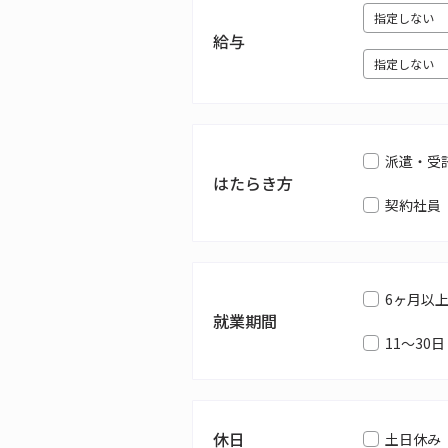
給与
派遣・受
はたらき方
契約社員
6ヶ月以
就業期間
11～30日
休日
土日休み