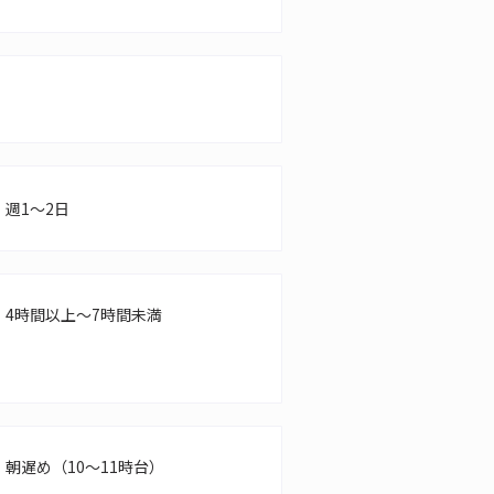
週1～2日
4時間以上～7時間未満
朝遅め（10～11時台）