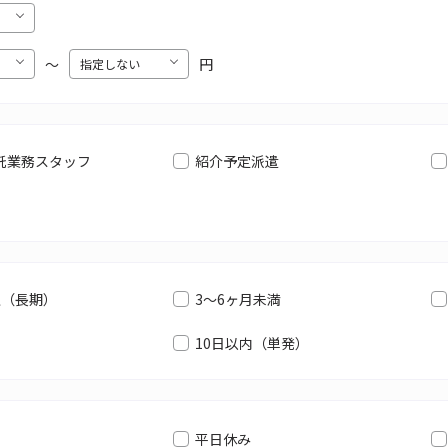
〜
円
託業務スタッフ
紹介予定派遣
上（長期）
3～6ヶ月未満
10日以内（単発）
平日休み