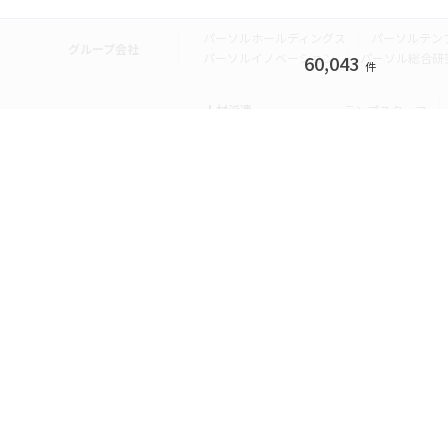
パーソルホールディングス
パーソルテン
グループ会社
パーソルイノベーション
パーソル総合研
60,043
件
人材派遣
テンプスタッフ
転職・就職
doda
エグゼク
個人向けサービス
その他
lotsful
シェア
その他
パーソルのRPA
法人向けサービス
Remote Tasker