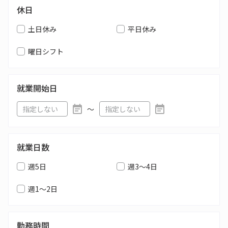
休日
土日休み
平日休み
曜日シフト
就業開始日
〜
就業日数
週5日
週3～4日
週1～2日
勤務時間