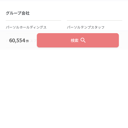
グループ会社
パーソルホールディングス
パーソルテンプスタッフ
60,554
search
検索
パーソルビジネスプロセスデザイン
パーソルクロステクノロジー
件
パーソルキャリア
パーソルイノベーション
パーソル総合研究所
グループ会社一覧
個人向けサービス
人材派遣
テンプスタッフ
ジョブチェキ
ファンタブル