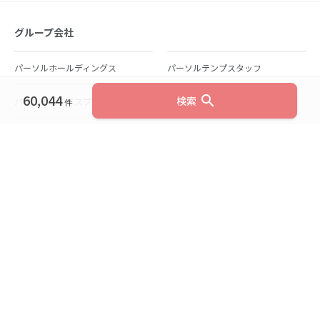
グループ会社
パーソルホールディングス
パーソルテンプスタッフ
60,044
search
検索
パーソルビジネスプロセスデザイン
パーソルクロステクノロジー
件
パーソルキャリア
パーソルイノベーション
パーソル総合研究所
グループ会社一覧
個人向けサービス
人材派遣
テンプスタッフ
ジョブチェキ
ファンタブル