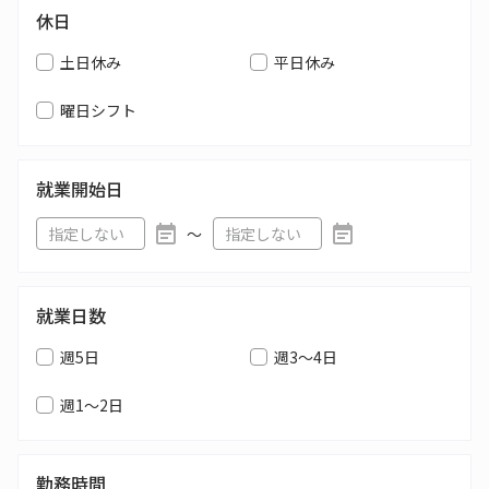
休日
土日休み
平日休み
曜日シフト
就業開始日
〜
就業日数
週5日
週3～4日
週1～2日
勤務時間