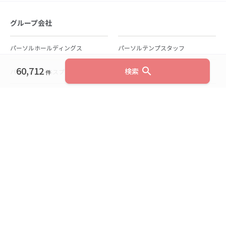
グループ会社
パーソルホールディングス
パーソルテンプスタッフ
60,712
search
検索
パーソルビジネスプロセスデザイン
パーソルクロステクノロジー
件
パーソルキャリア
パーソルイノベーション
パーソル総合研究所
グループ会社一覧
個人向けサービス
人材派遣
テンプスタッフ
ジョブチェキ
ファンタブル