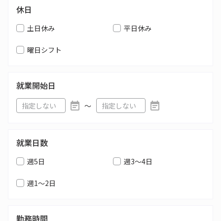
休日
土日休み
平日休み
曜日シフト
就業開始日
〜
就業日数
週5日
週3～4日
週1～2日
勤務時間