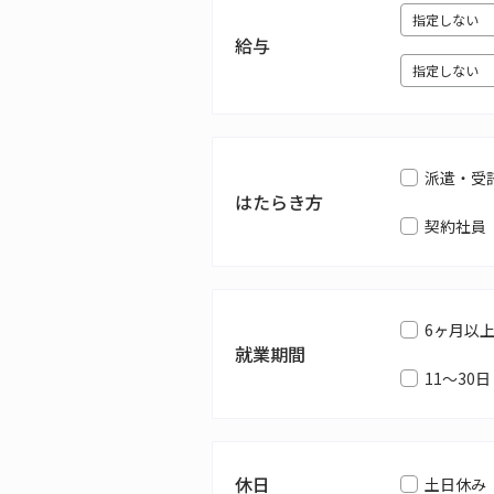
給与
派遣・受
はたらき方
契約社員
6ヶ月以
就業期間
11～30日
休日
土日休み