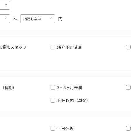
〜
円
託業務スタッフ
紹介予定派遣
上（長期）
3～6ヶ月未満
10日以内（単発）
平日休み