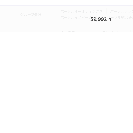
パーソルホールディングス
パーソルテン
グループ会社
パーソルイノベーション
パーソル総合研
59,992
件
人材派遣
テンプスタッフ
転職・就職
doda
エグゼク
個人向けサービス
その他
lotsful
シェア
その他
パーソルのRPA
法人向けサービス
Remote Tasker