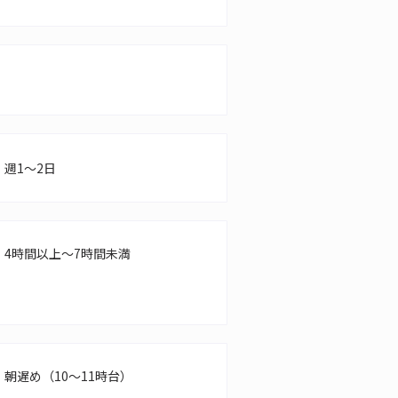
週1～2日
4時間以上～7時間未満
朝遅め（10～11時台）