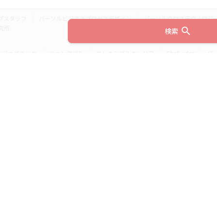
プスタッフ
パーソルビジネスプロセスデザイン
パーソルクロステクノロジ
究所
search
検索
ジョブチェキ
ファンタブル
フレキシブルキャリア
Chall-edge
パ
ティブエージェント
BRS
ミイダス
dodaチャレンジ
doda X
フル
ミラトレ
Neuro Dive
HiPro
ワークスイッチコンサルティング
HITO-Manager
MITERAS
ポスタス
StepBase
サイトのご利用にあたって
(c) 