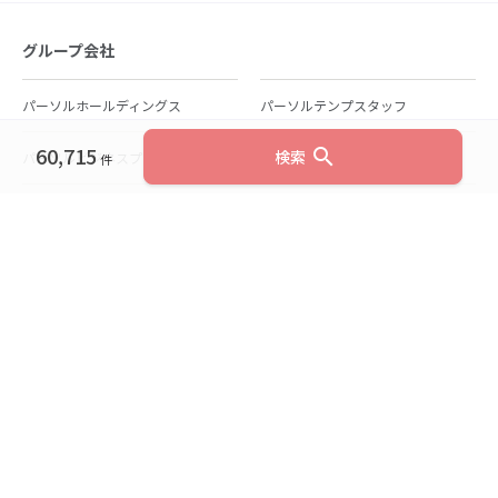
グループ会社
パーソルホールディングス
パーソルテンプスタッフ
60,715
search
検索
パーソルビジネスプロセスデザイン
パーソルクロステクノロジー
件
パーソルキャリア
パーソルイノベーション
パーソル総合研究所
グループ会社一覧
個人向けサービス
人材派遣
テンプスタッフ
ジョブチェキ
ファンタブル