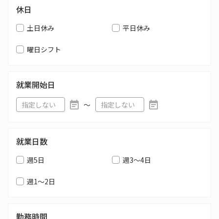
休日
土日休み
平日休み
曜日シフト
就業開始日
〜
就業日数
週5日
週3～4日
週1～2日
勤務時間