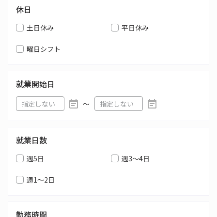
休日
土日休み
平日休み
曜日シフト
就業開始日
〜
就業日数
週5日
週3～4日
週1～2日
勤務時間