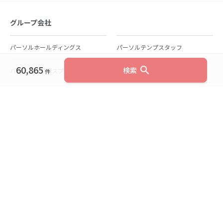
グループ会社
パーソルホールディングス
パーソルテンプスタッフ
60,865
search
検索
パーソルビジネスプロセスデザイン
パーソルクロステクノロジー
件
パーソルキャリア
パーソルイノベーション
パーソル総合研究所
グループ会社一覧
個人向けサービス
人材派遣
テンプスタッフ
ジョブチェキ
ファンタブル