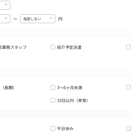
〜
円
託業務スタッフ
紹介予定派遣
上（長期）
3～6ヶ月未満
10日以内（単発）
平日休み