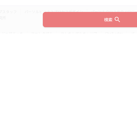
プスタッフ
パーソルビジネスプロセスデザイン
パーソルクロステクノロジ
究所
search
検索
ジョブチェキ
ファンタブル
フレキシブルキャリア
Chall-edge
パ
ティブエージェント
BRS
ミイダス
dodaチャレンジ
doda X
フル
ミラトレ
Neuro Dive
HiPro
ワークスイッチコンサルティング
HITO-Manager
MITERAS
ポスタス
StepBase
サイトのご利用にあたって
(c) 