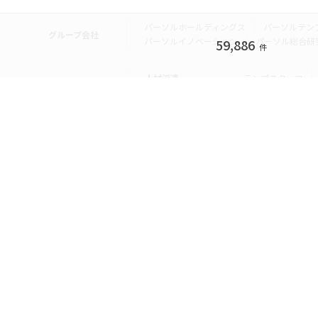
パーソルホールディングス
パーソルテン
グループ会社
パーソルイノベーション
パーソル総合研
59,886
件
人材派遣
テンプスタッフ
転職・就職
doda
エグゼク
個人向けサービス
その他
lotsful
シェア
その他
パーソルのRPA
法人向けサービス
Remote Tasker