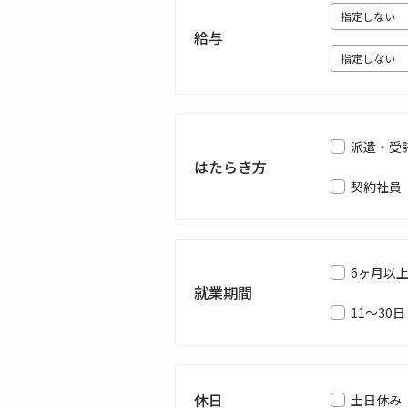
給与
派遣・受
はたらき方
契約社員
6ヶ月以
就業期間
11～30日
休日
土日休み