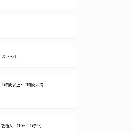
週1～2日
4時間以上～7時間未満
朝遅め（10～11時台）