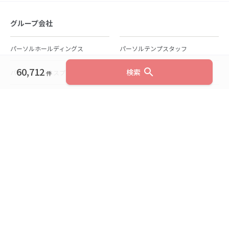
グループ会社
パーソルホールディングス
パーソルテンプスタッフ
60,712
search
検索
パーソルビジネスプロセスデザイン
パーソルクロステクノロジー
件
パーソルキャリア
パーソルイノベーション
パーソル総合研究所
グループ会社一覧
個人向けサービス
人材派遣
テンプスタッフ
ジョブチェキ
ファンタブル