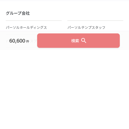
グループ会社
パーソルホールディングス
パーソルテンプスタッフ
60,600
search
検索
パーソルビジネスプロセスデザイン
パーソルクロステクノロジー
件
パーソルキャリア
パーソルイノベーション
パーソル総合研究所
グループ会社一覧
個人向けサービス
人材派遣
テンプスタッフ
ジョブチェキ
ファンタブル