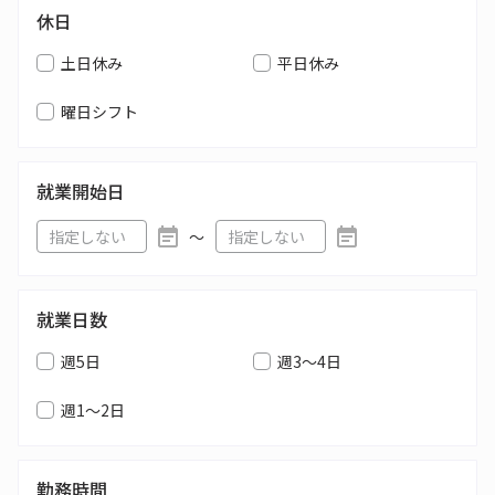
休日
土日休み
平日休み
曜日シフト
就業開始日
〜
就業日数
週5日
週3～4日
週1～2日
勤務時間