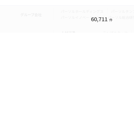
パーソルホールディングス
パーソルテン
グループ会社
パーソルイノベーション
パーソル総合研
60,711
件
人材派遣
テンプスタッフ
転職・就職
doda
エグゼク
個人向けサービス
その他
lotsful
シェア
その他
パーソルのRPA
法人向けサービス
Remote Tasker