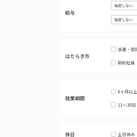
給与
派遣・受
はたらき方
契約社員
6ヶ月以
就業期間
11～30日
休日
土日休み