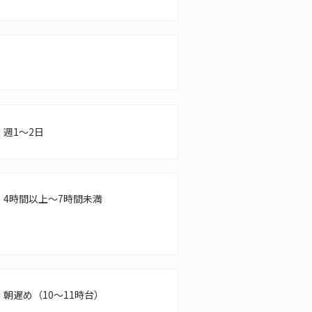
週1～2日
4時間以上～7時間未満
朝遅め（10～11時台）