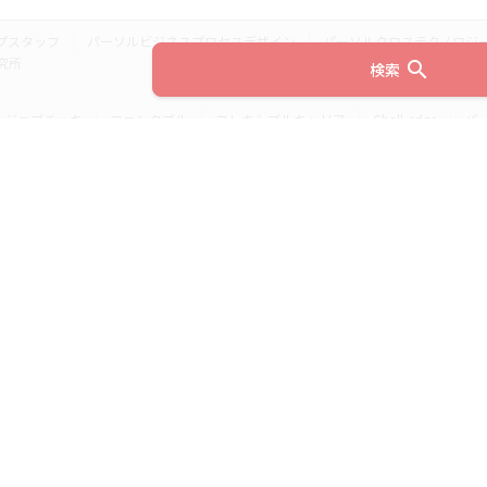
プスタッフ
パーソルビジネスプロセスデザイン
パーソルクロステクノロジ
究所
search
検索
ジョブチェキ
ファンタブル
フレキシブルキャリア
Chall-edge
パ
ティブエージェント
BRS
ミイダス
dodaチャレンジ
doda X
フル
ミラトレ
Neuro Dive
HiPro
ワークスイッチコンサルティング
HITO-Manager
MITERAS
ポスタス
StepBase
サイトのご利用にあたって
(c) 