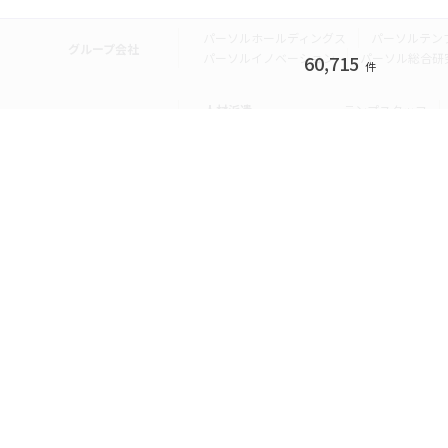
パーソルホールディングス
パーソルテン
グループ会社
パーソルイノベーション
パーソル総合研
60,715
件
人材派遣
テンプスタッフ
転職・就職
doda
エグゼク
個人向けサービス
その他
lotsful
シェア
その他
パーソルのRPA
法人向けサービス
Remote Tasker