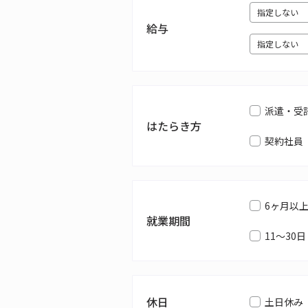
給与
派遣・受
はたらき方
契約社員
6ヶ月以
就業期間
11～30日
休日
土日休み