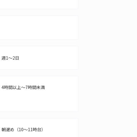
週1～2日
4時間以上～7時間未満
朝遅め（10～11時台）