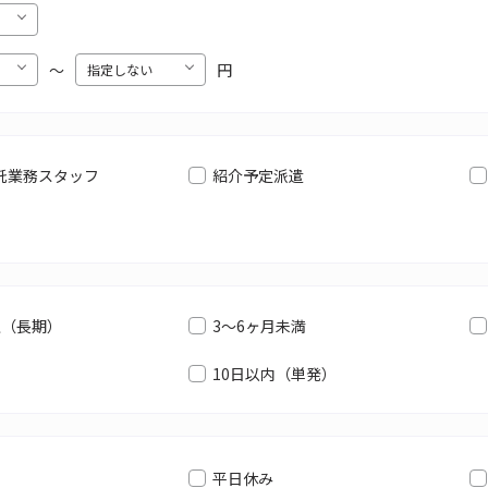
〜
円
託業務スタッフ
紹介予定派遣
上（長期）
3～6ヶ月未満
10日以内（単発）
平日休み