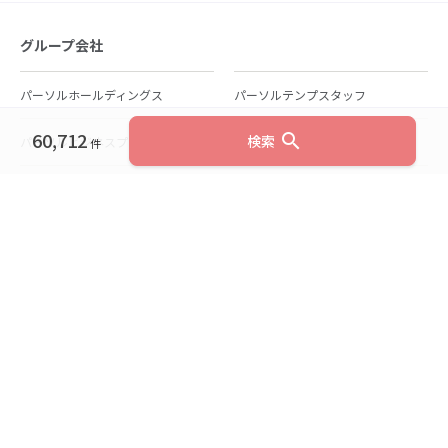
グループ会社
パーソルホールディングス
パーソルテンプスタッフ
60,712
search
検索
パーソルビジネスプロセスデザイン
パーソルクロステクノロジー
件
パーソルキャリア
パーソルイノベーション
パーソル総合研究所
グループ会社一覧
個人向けサービス
人材派遣
テンプスタッフ
ジョブチェキ
ファンタブル