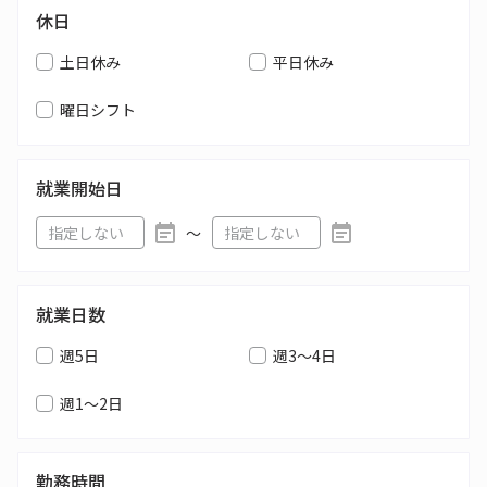
休日
土日休み
平日休み
曜日シフト
就業開始日
〜
就業日数
週5日
週3～4日
週1～2日
勤務時間